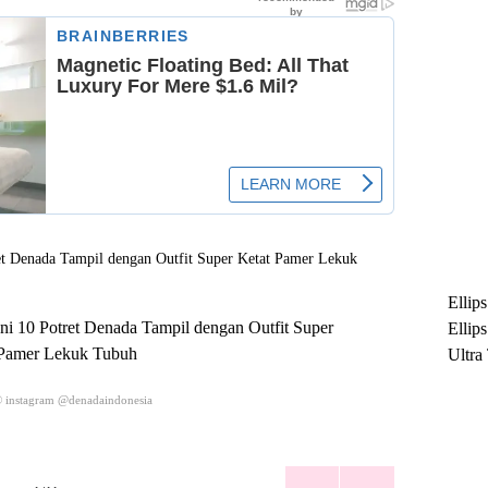
Ellip
Ini 10 Potret Denada Tampil dengan Outfit Super
Ellip
 Pamer Lekuk Tubuh
Ultra
untuk
© instagram @denadaindonesia
Maksi
Ramb