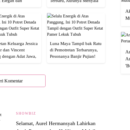
 Elegan dan
Terbaru, Auranya Menyala
an
Banget!
Ak
Mu
tan Keluarga Jessica
Luna Maya Tampil bak Ratu
r dan Vincent
di Pemotretan Terbarunya,
A
g dengan Adat Jawa,
Pesonanya Banjir Pujian!
An
Semua!
'B
ri Komentar
SHOWBIZ
Selamat, Aurel Hermansyah Lahirkan