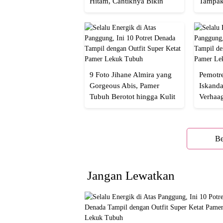
Hitam, Cantiknya Bikin
Tampak
Netizen Nyebut!
Menaw
9 Foto Jihane Almira yang
Pemotre
Gorgeous Abis, Pamer
Iskanda
Tubuh Berotot hingga Kulit
Verhaa
yang Glowing Eksotis
Cakep 
Be
Jangan Lewatkan