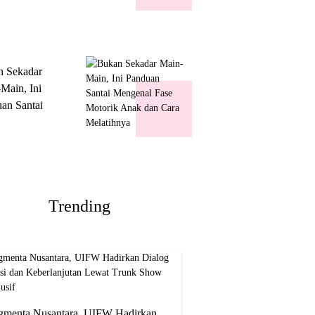
k Show
usif
n Sekadar
Main, Ini
an Santai
nal Fase
ik Anak dan
Melatihnya
Trending
gmenta Nusantara, UIFW Hadirkan