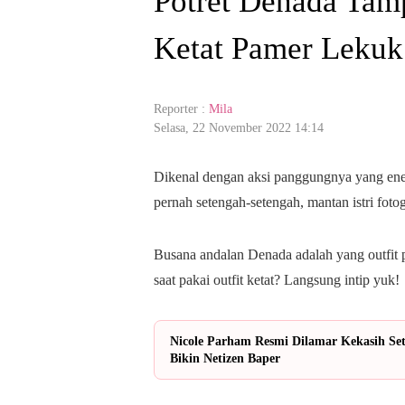
Potret Denada Tamp
Ketat Pamer Lekuk
Reporter :
Mila
Selasa, 22 November 2022 14:14
Dikenal dengan aksi panggungnya yang ene
pernah setengah-setengah, mantan istri foto
Busana andalan Denada adalah yang outfit p
saat pakai outfit ketat? Langsung intip yuk!
Nicole Parham Resmi Dilamar Kekasih Se
Bikin Netizen Baper