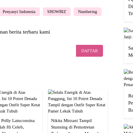
Di
Penyanyi Indonesia
SHOWBIZ
Numbering
Tr
nan berita terbaru kami
Sa
DAFTAR
Me
Re
Pe
Ba
 Prilly Latuconsina
Nikita Mirzani Tampil
lah Hi Celeb,
Stunning di Pemotretan