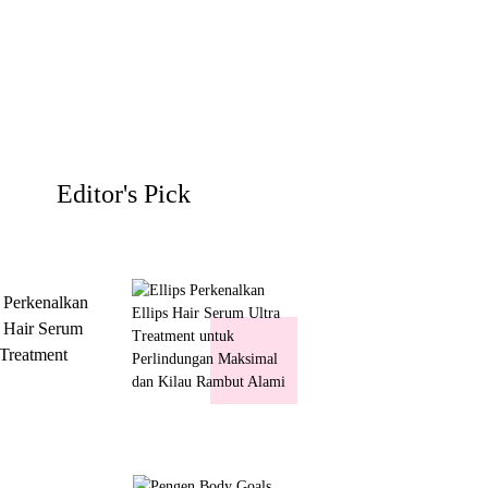
Editor's Pick
s Perkenalkan
s Hair Serum
 Treatment
 Perlindungan
mal dan Kilau
ut Alami