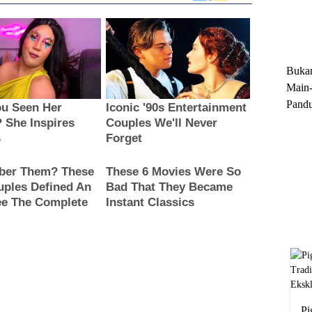
Trun
Ekskl
Buka
Main-
Pandu
Menge
Motor
Cara 
Pi