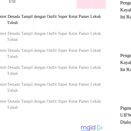
1/11
Peng
Kayak
Ini R
'Ratu
Sukse
Peng
Kayak
Ini R
'Ratu
Sukse
Pigme
UIFW
Dialo
Keber