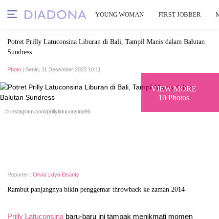
YOUNG WOMAN
FIRST JOBBER
Potret Prilly Latuconsina Liburan di Bali, Tampil Manis dalam Balutan
Sundress
Photo
| Senin, 11 Desember 2023 10:11
VIEW MORE
10 Photos
© instagram.com/prillylatuconsina96
Reporter :
Olivia Lidya Elsanty
Rambut panjangnya bikin penggemar throwback ke zaman 2014
Prilly Latuconsina
baru-baru ini tampak menikmati momen