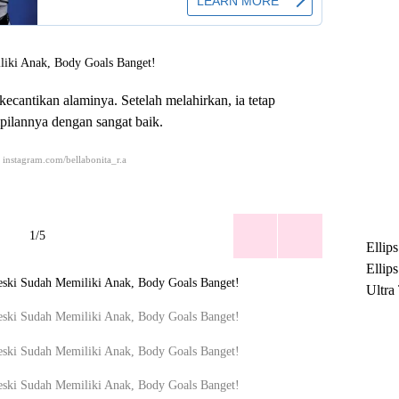
kecantikan alaminya. Setelah melahirkan, ia tetap
ilannya dengan sangat baik.
 instagram.com/bellabonita_r.a
1/5
Ellip
Ellip
Ultra
untuk
Maksi
Ramb