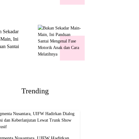
k Show
usif
n Sekadar
Main, Ini
an Santai
nal Fase
ik Anak dan
Melatihnya
Trending
gmenta Nusantara, UIFW Hadirkan