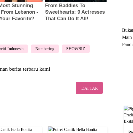
Trun
Ekskl
Buka
Main-
Pandu
briti Indonesia
Numbering
SHOWBIZ
Menge
Motor
Cara 
nan berita terbaru kami
DAFTAR
Pi