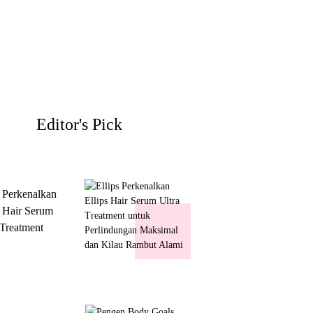
Editor's Pick
s Perkenalkan
s Hair Serum
 Treatment
 Perlindungan
mal dan Kilau
ut Alami