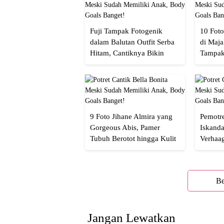
Fuji Tampak Fotogenik
10 Foto
dalam Balutan Outfit Serba
di Maja
Hitam, Cantiknya Bikin
Tampak
Netizen Nyebut!
Menaw
9 Foto Jihane Almira yang
Pemotre
Gorgeous Abis, Pamer
Iskanda
Tubuh Berotot hingga Kulit
Verhaa
yang Glowing Eksotis
Cakep 
Be
Jangan Lewatkan