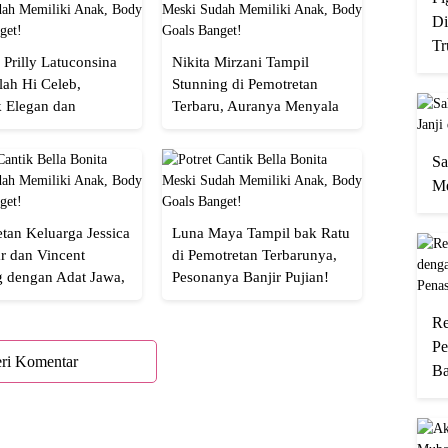
Di
Tr
 Prilly Latuconsina
Nikita Mirzani Tampil
lah Hi Celeb,
Stunning di Pemotretan
 Elegan dan
Terbaru, Auranya Menyala
an
Banget!
Sa
Me
tan Keluarga Jessica
Luna Maya Tampil bak Ratu
r dan Vincent
di Pemotretan Terbarunya,
g dengan Adat Jawa,
Pesonanya Banjir Pujian!
Semua!
Re
Pe
ri Komentar
Ba