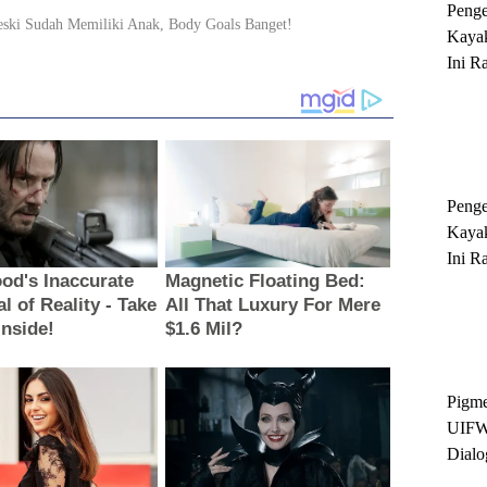
Peng
Kayak
Ini R
'Ratu
Sukse
Peng
Kayak
Ini R
'Ratu
Sukse
Pigme
UIFW
Dialo
Keber