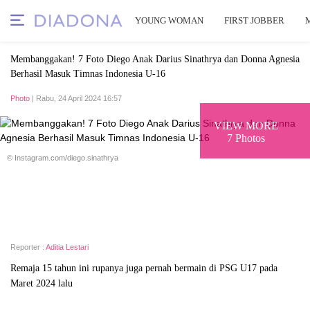
YOUNG WOMAN
FIRST JOBBER
Membanggakan! 7 Foto Diego Anak Darius Sinathrya dan Donna Agnesia
Berhasil Masuk Timnas Indonesia U-16
Photo
| Rabu, 24 April 2024 16:57
VIEW MORE
7 Photos
© Instagram.com/diego.sinathrya
Reporter :
Aditia Lestari
Remaja 15 tahun ini rupanya juga pernah bermain di PSG U17 pada
Maret 2024 lalu