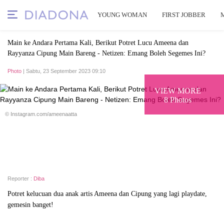
YOUNG WOMAN
FIRST JOBBER
Main ke Andara Pertama Kali, Berikut Potret Lucu Ameena dan
Rayyanza Cipung Main Bareng - Netizen: Emang Boleh Segemes Ini?
Photo
| Sabtu, 23 September 2023 09:10
VIEW MORE
8 Photos
© Instagram.com/ameenaatta
Reporter :
Diba
Potret kelucuan dua anak artis Ameena dan Cipung yang lagi playdate,
gemesin banget!