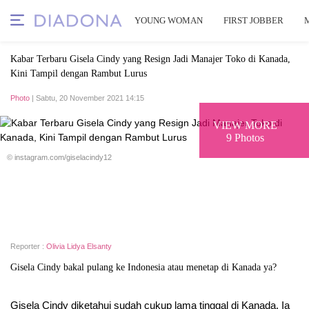
YOUNG WOMAN
FIRST JOBBER
Kabar Terbaru Gisela Cindy yang Resign Jadi Manajer Toko di Kanada,
Kini Tampil dengan Rambut Lurus
Photo
| Sabtu, 20 November 2021 14:15
VIEW MORE
9 Photos
© instagram.com/giselacindy12
Reporter :
Olivia Lidya Elsanty
Gisela Cindy bakal pulang ke Indonesia atau menetap di Kanada ya?
Gisela Cindy diketahui sudah cukup lama tinggal di Kanada. Ia