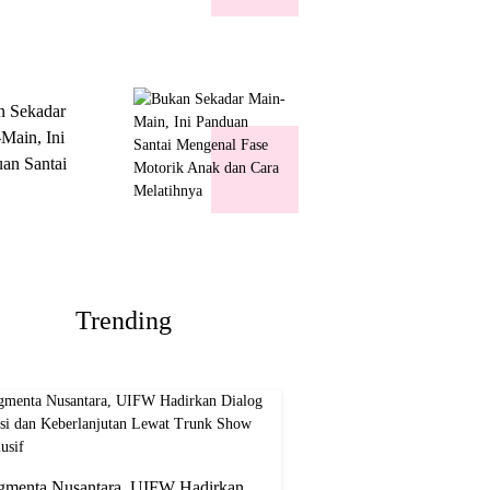
k Show
usif
n Sekadar
Main, Ini
an Santai
nal Fase
ik Anak dan
Melatihnya
Trending
gmenta Nusantara, UIFW Hadirkan