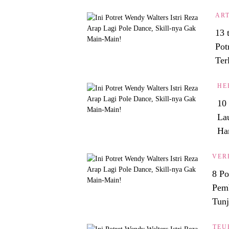
ART
13 
Pot
Ter
HE
10 
La
Ha
VER
8 Po
Pemb
Tunj
TEU