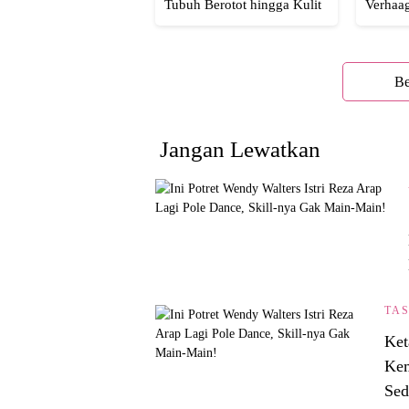
Tubuh Berotot hingga Kulit
Verhaa
yang Glowing Eksotis
Cakep 
Be
Jangan Lewatkan
TA
Ket
Kem
Sed