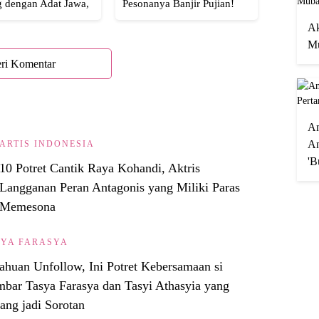
g dengan Adat Jawa,
Pesonanya Banjir Pujian!
Semua!
Ak
Mu
ri Komentar
A
An
ARTIS INDONESIA
'B
10 Potret Cantik Raya Kohandi, Aktris
Langganan Peran Antagonis yang Miliki Paras
Memesona
SYA FARASYA
ahuan Unfollow, Ini Potret Kebersamaan si
bar Tasya Farasya dan Tasyi Athasyia yang
ang jadi Sorotan