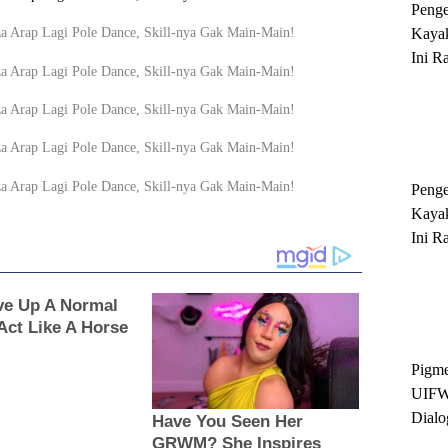
Peng
Kayak
Ini R
'Ratu
Sukse
Peng
Kayak
Ini R
'Ratu
Sukse
Pigme
UIFW
Dialo
Keber