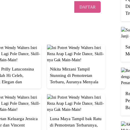
Di
DAFTAR
Tr
Sa
Me
 Prilly Latuconsina
Nikita Mirzani Tampil
lah Hi Celeb,
Stunning di Pemotretan
 Elegan dan
Terbaru, Auranya Menyala
an
Banget!
Re
Pe
Ba
tan Keluarga Jessica
Luna Maya Tampil bak Ratu
r dan Vincent
di Pemotretan Terbarunya,