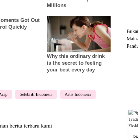
Trun
Ekskl
Buka
Main-
Pandu
Menge
Motor
Cara 
Arap
Selebriti Indonesia
Artis Indonesia
nan berita terbaru kami
Pi