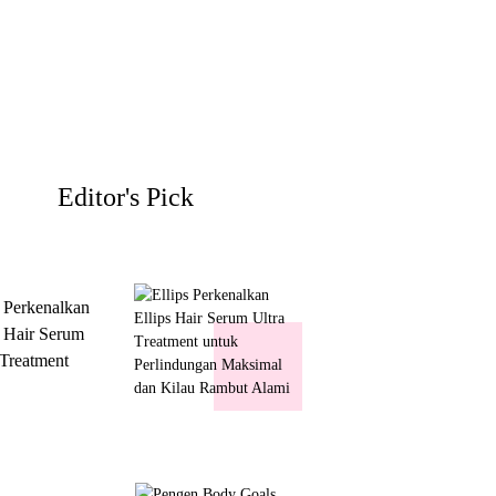
Editor's Pick
s Perkenalkan
s Hair Serum
 Treatment
 Perlindungan
mal dan Kilau
ut Alami