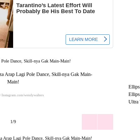
eza Arap Lagi Pole Dance, Skill-nya Gak Main-
Main!
Ellip
Ellip
© Instagram.com/wendywalters
Ultra
untuk
Maksi
1/9
Ramb