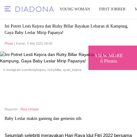
YOUNG WOMAN
FIRST JOBBER
Ini Potret Lesti Kejora dan Rizky Billar Rayakan Lebaran di Kampung,
Gaya Baby Leslar Mirip Papanya!
Photo
| Kamis, 5 Mei 2022 08:00
VIEW MORE
6 Photos
© instagram.com/lestykejora, rizkybillar, ayah_kejora
Reporter :
Riza Umami
Baby Leslar makin ganteng dan gemesin nih.
Sejumlah selebriti merayakan Hari Raya Idul Fitri 2022 bersama