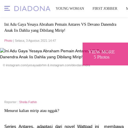
YOUNG WOMAN
FIRST JOBBER
Ini Adu Gaya Yesaya Abraham Pemain Antares VS Devano Danendra
Anak Iis Dahlia yang Dibilang Mirip!
Photo
| Selasa, 3 Agustus 2021 14:47
VIEW MORE
5 Photos
© instagram.com/yesayaabrhm & instagram.com/devdanendra
Reporter :
Sheila Fathin
Menurut kalian mirip atau nggak?
Series Antares, adaptasi dari novel Wattpad ini membawa