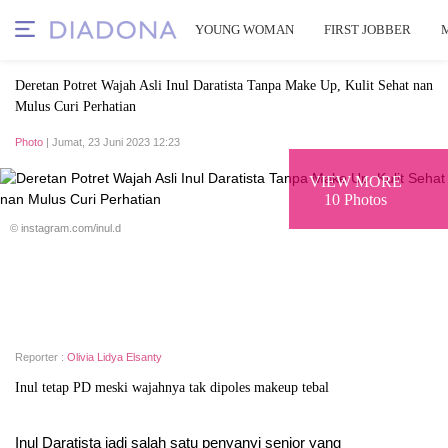
YOUNG WOMAN
FIRST JOBBER
Deretan Potret Wajah Asli Inul Daratista Tanpa Make Up, Kulit Sehat nan
Mulus Curi Perhatian
Photo
| Jumat, 23 Juni 2023 12:23
VIEW MORE
10 Photos
© instagram.com/inul.d
Reporter :
Olivia Lidya Elsanty
Inul tetap PD meski wajahnya tak dipoles makeup tebal
Inul Daratista jadi salah satu penyanyi senior yang