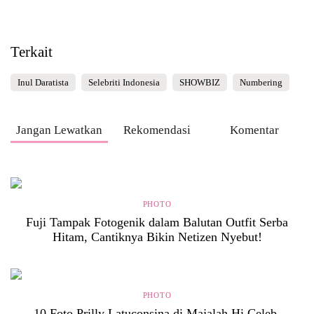
Terkait
Inul Daratista
Selebriti Indonesia
SHOWBIZ
Numbering
Jangan Lewatkan
Rekomendasi
Komentar
PHOTO
Fuji Tampak Fotogenik dalam Balutan Outfit Serba
Hitam, Cantiknya Bikin Netizen Nyebut!
PHOTO
10 Foto Prilly Latuconsina di Majalah Hi Celeb,