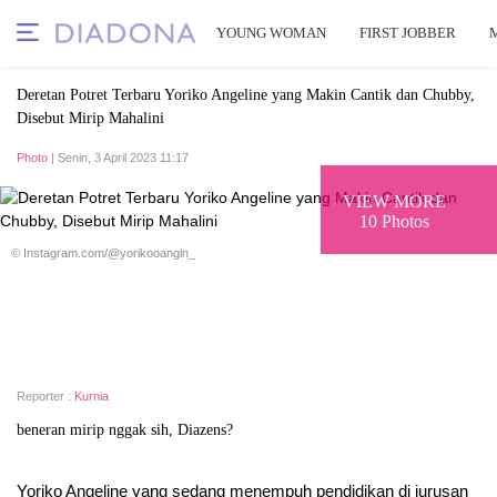
YOUNG WOMAN
FIRST JOBBER
Deretan Potret Terbaru Yoriko Angeline yang Makin Cantik dan Chubby,
Disebut Mirip Mahalini
Photo
| Senin, 3 April 2023 11:17
VIEW MORE
10 Photos
© Instagram.com/@yorikooangln_
Reporter :
Kurnia
beneran mirip nggak sih, Diazens?
Yoriko Angeline yang sedang menempuh pendidikan di jurusan