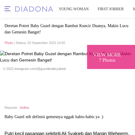
YOUNG WOMAN
FIRST JOBBER
Deretan Potret Baby Guzel dengan Rambut Kuncir Duanya, Makin Lucu
dan Gemesin Banget!
Photo
| Selasa, 20 September 2022 14:50
VIEW MORE
7 Photos
© 2022 instagram.com/@guzelimalisyakieb
Reporter :
Arifina
Baby Guzel nih definisi gemesnya nggak habis-habis ya :)
Putri kecil pasangan selebriti Ali Syakieb dan Margin Wieheerm,