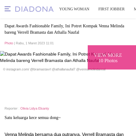
YOUNG WOMAN
FIRST JOBBER
Dapat Awards Fashionable Family, Ini Potret Kompak Venna Melinda
bareng Verrell Bramasta dan Athalla Naufal
Photo
| Rabu, 1 Maret 2023 11:01
VIEW MORE
10 Photos
© instagram.com/ @bramastavrl @athallanaufal7 @vennamelindareal
Reporter :
Olivia Lidya Elsanty
Satu keluarga kece semua dong~
Venna Melinda bersama dua putranya, Verrell Bramasta dan