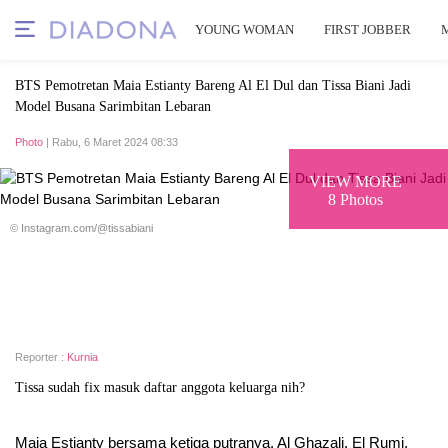
YOUNG WOMAN
FIRST JOBBER
BTS Pemotretan Maia Estianty Bareng Al El Dul dan Tissa Biani Jadi
Model Busana Sarimbitan Lebaran
Photo
| Rabu, 6 Maret 2024 08:33
VIEW MORE
8 Photos
© Instagram.com/@tissabiani
Reporter :
Kurnia
Tissa sudah fix masuk daftar anggota keluarga nih?
Maia Estianty bersama ketiga putranya, Al Ghazali, El Rumi,