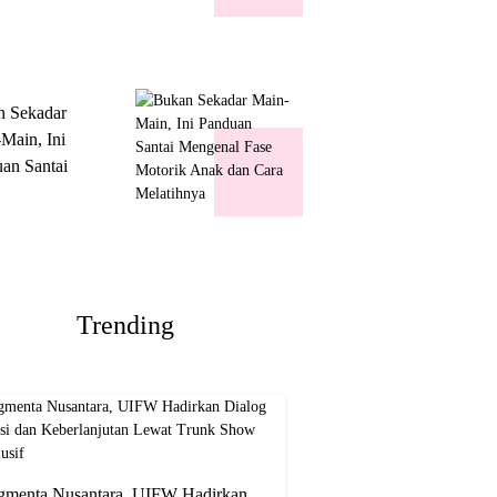
k Show
usif
n Sekadar
Main, Ini
an Santai
nal Fase
ik Anak dan
Melatihnya
Trending
gmenta Nusantara, UIFW Hadirkan