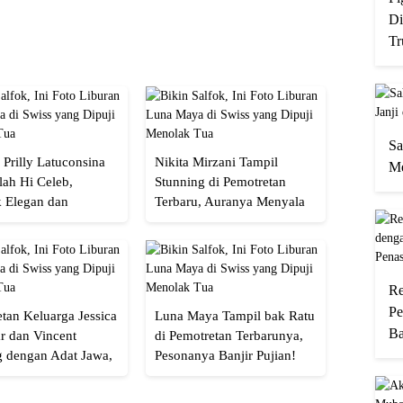
Di
Tr
Sa
 Prilly Latuconsina
Nikita Mirzani Tampil
Me
lah Hi Celeb,
Stunning di Pemotretan
 Elegan dan
Terbaru, Auranya Menyala
an
Banget!
Re
Pe
tan Keluarga Jessica
Luna Maya Tampil bak Ratu
Ba
r dan Vincent
di Pemotretan Terbarunya,
g dengan Adat Jawa,
Pesonanya Banjir Pujian!
Semua!