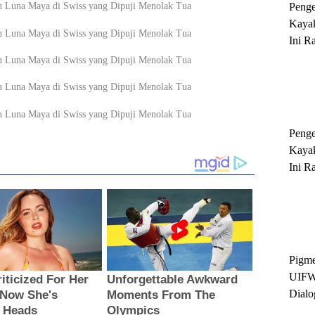
Peng
Kayak
Ini R
'Ratu
Sukse
Peng
Kayak
Ini R
'Ratu
Sukse
Pigme
UIFW
Dialo
Keber