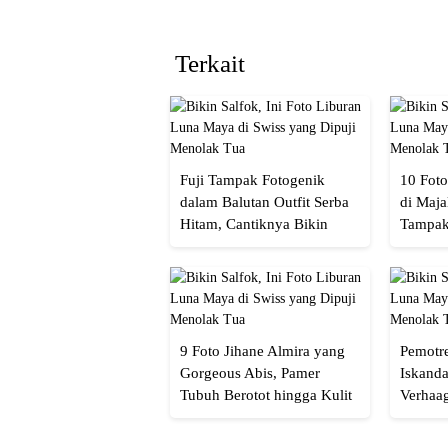
Terkait
Fuji Tampak Fotogenik
10 Foto
dalam Balutan Outfit Serba
di Maja
Hitam, Cantiknya Bikin
Tampak
Netizen Nyebut!
Menaw
9 Foto Jihane Almira yang
Pemotre
Gorgeous Abis, Pamer
Iskanda
Tubuh Berotot hingga Kulit
Verhaa
yang Glowing Eksotis
Cakep 