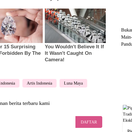
Trun
Ekskl
Buka
Main-
Pandu
Menge
Motor
Cara 
 Indonesia
Artis Indonesia
Luna Maya
nan berita terbaru kami
DAFTAR
Pi