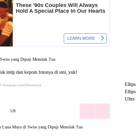
uk intip dan kepoin fotonya di sini, yuk!
Ellip
 © Instagram.com/@lunamaya
Ellip
Ultra
untuk
1/8
Maksi
Ramb