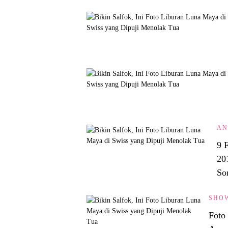
AN
9 
20
So
SHO
Foto 