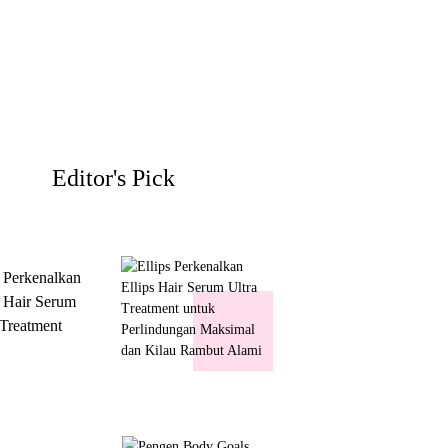
Editor's Pick
s Perkenalkan
s Hair Serum
 Treatment
 Perlindungan
mal dan Kilau
ut Alami