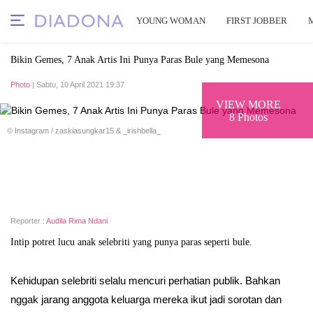
YOUNG WOMAN
FIRST JOBBER
Bikin Gemes, 7 Anak Artis Ini Punya Paras Bule yang Memesona
Photo
| Sabtu, 10 April 2021 19:37
VIEW MORE
8 Photos
© Instagram / zaskiasungkar15 & _irishbella_
Reporter :
Audila Rima Ndani
Intip potret lucu anak selebriti yang punya paras seperti bule.
Kehidupan selebriti selalu mencuri perhatian publik. Bahkan
nggak jarang anggota keluarga mereka ikut jadi sorotan dan