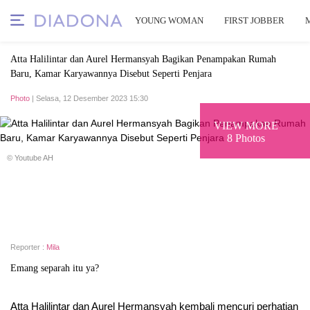
YOUNG WOMAN
FIRST JOBBER
Atta Halilintar dan Aurel Hermansyah Bagikan Penampakan Rumah
Baru, Kamar Karyawannya Disebut Seperti Penjara
Photo
| Selasa, 12 Desember 2023 15:30
VIEW MORE
8 Photos
© Youtube AH
Reporter :
Mila
Emang separah itu ya?
Atta Halilintar dan Aurel Hermansyah kembali mencuri perhatian