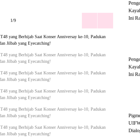
Peng
Kayak
Ini R
1/9
'Ratu
Sukse
Peng
Kayak
Ini R
'Ratu
Sukse
Pigme
UIFW
Dialo
Keber