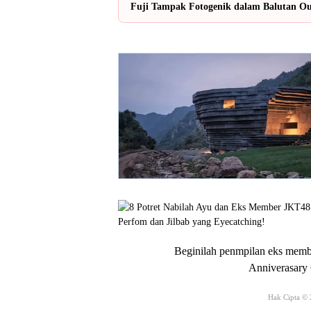
Fuji Tampak Fotogenik dalam Balutan Out
Beginilah penmpilan eks memb
Anniverasary 
Hak Cipta ©