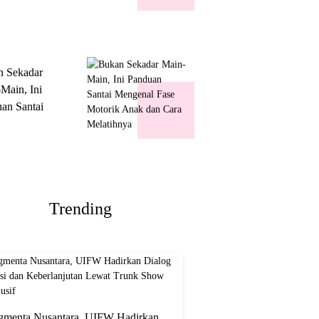
k Show
usif
n Sekadar
Main, Ini
an Santai
nal Fase
ik Anak dan
Melatihnya
Trending
gmenta Nusantara, UIFW Hadirkan