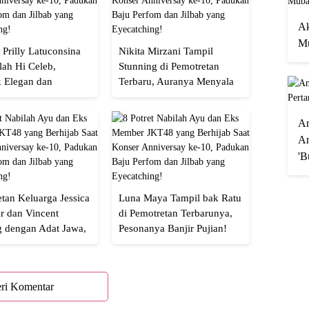
Ak
Mu
 Prilly Latuconsina
Nikita Mirzani Tampil
lah Hi Celeb,
Stunning di Pemotretan
 Elegan dan
Terbaru, Auranya Menyala
an
Banget!
A
An
'B
tan Keluarga Jessica
Luna Maya Tampil bak Ratu
r dan Vincent
di Pemotretan Terbarunya,
g dengan Adat Jawa,
Pesonanya Banjir Pujian!
Semua!
ri Komentar