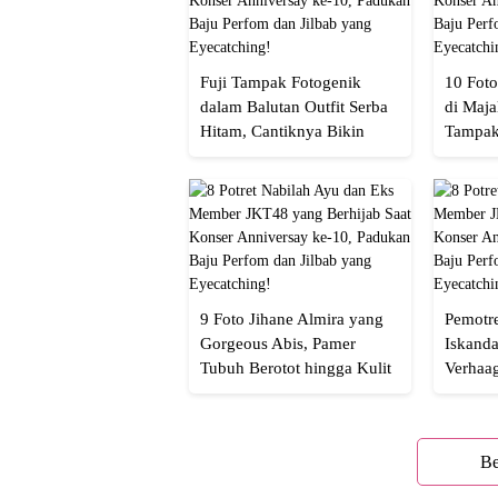
Fuji Tampak Fotogenik
10 Foto
dalam Balutan Outfit Serba
di Maja
Hitam, Cantiknya Bikin
Tampak
Netizen Nyebut!
Menaw
9 Foto Jihane Almira yang
Pemotre
Gorgeous Abis, Pamer
Iskanda
Tubuh Berotot hingga Kulit
Verhaa
yang Glowing Eksotis
Cakep 
Be