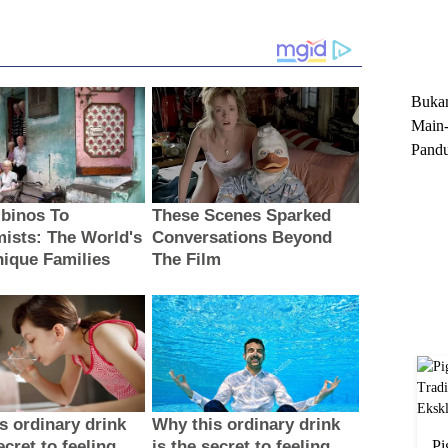
Trun
Ekskl
Buka
Main-
Pandu
Menge
Motor
Cara 
Pi