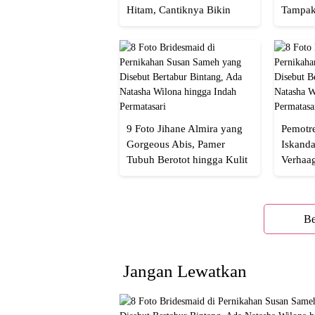
Hitam, Cantiknya Bikin
Tampak
Netizen Nyebut!
Menaw
9 Foto Jihane Almira yang
Pemotre
Gorgeous Abis, Pamer
Iskanda
Tubuh Berotot hingga Kulit
Verhaa
yang Glowing Eksotis
Cakep 
Be
Jangan Lewatkan