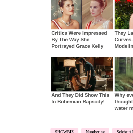
SHOWBIZ
Numbering
Selebriti