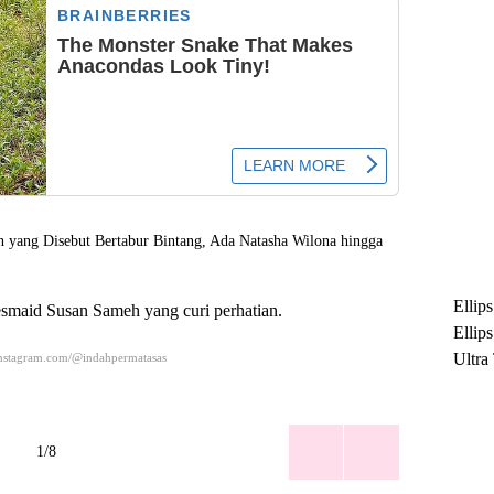
Ellip
desmaid Susan Sameh yang curi perhatian.
Ellip
Ultra
Instagram.com/@indahpermatasas
untuk
Maksi
Ramb
1/8