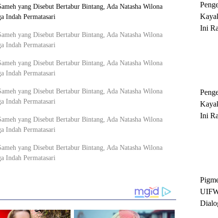
Peng
Kayak
Ini R
'Ratu
Sukse
Peng
Kayak
Ini R
'Ratu
Sukse
Pigme
UIFW
Dialo
Keber