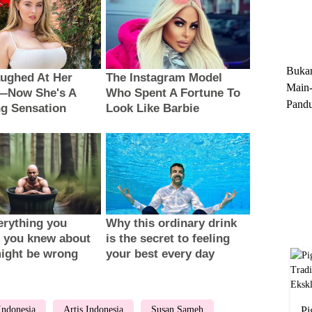
Trun
Ekskl
Buka
Main-
Pandu
Menge
Motor
Cara 
 Indonesia
Artis Indonesia
Susan Sameh
Pi