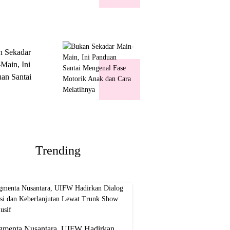
k Show
usif
n Sekadar
Main, Ini
an Santai
nal Fase
ik Anak dan
Melatihnya
Trending
gmenta Nusantara, UIFW Hadirkan