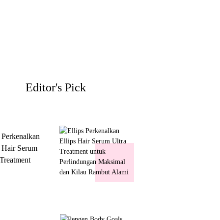
Editor's Pick
s Perkenalkan
s Hair Serum
 Treatment
 Perlindungan
mal dan Kilau
ut Alami