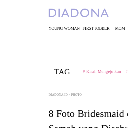
YOUNG WOMAN
FIRST JOBBER
MOM
TAG
# Kisah Mengejutkan
#
DIADONA.ID
>
PHOTO
8 Foto Bridesmaid 