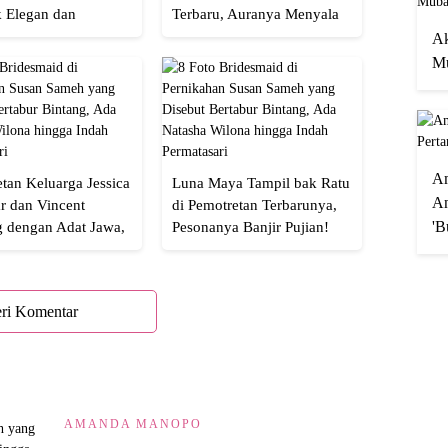
 Elegan dan
Terbaru, Auranya Menyala
an
Banget!
Ak
Mu
A
tan Keluarga Jessica
Luna Maya Tampil bak Ratu
An
r dan Vincent
di Pemotretan Terbarunya,
'B
g dengan Adat Jawa,
Pesonanya Banjir Pujian!
Semua!
ri Komentar
AMANDA MANOPO