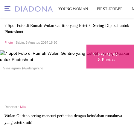
YOUNG WOMAN
FIRST JOBBER
7 Spot Foto di Rumah Wulan Guritno yang Estetik, Sering Dipakai untuk
Photoshoot
Photo
| Sabtu, 3 Agustus 2024 18:30
VIEW MORE
8 Photos
© instagram @wulanguritno
Reporter :
Mila
Wulan Guritno sering mencuri perhatian dengan keindahan rumahnya
yang estetik nih!