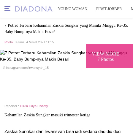
YOUNG WOMAN
FIRST JOBBER
7 Potret Terbaru Kehamilan Zaskia Sungkar yang Masuki Minggu Ke-35,
Baby Bump-nya Makin Besar!
Photo
| Kamis, 4 Maret 2021 11:15
VIEW MORE
7 Photos
© instagram.com/irwansyah_15
Reporter :
Olivia Lidya Elsanty
Kehamilan Zaskia Sungkar masuki trimester ketiga
Zaskia Sungkar dan Irwansyah bisa jadi sedang dag dig dug