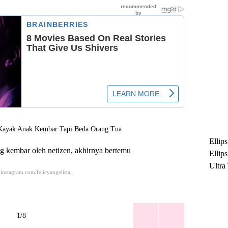
Ellip
ng kembar oleh netizen, akhirnya bertemu
Ellip
Ultra
instagram.com/felicyangelista_
untuk
Maksi
Ramb
1/8