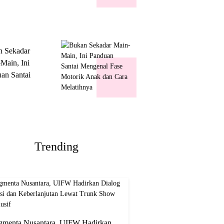
k Show
usif
n Sekadar
Main, Ini
an Santai
nal Fase
ik Anak dan
Melatihnya
Trending
gmenta Nusantara, UIFW Hadirkan