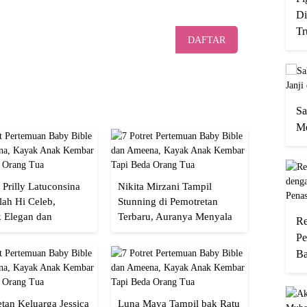
Di
Tr
DAFTAR
Sa
Me
 Prilly Latuconsina
Nikita Mirzani Tampil
lah Hi Celeb,
Stunning di Pemotretan
 Elegan dan
Terbaru, Auranya Menyala
Re
an
Banget!
Pe
Ba
tan Keluarga Jessica
Luna Maya Tampil bak Ratu