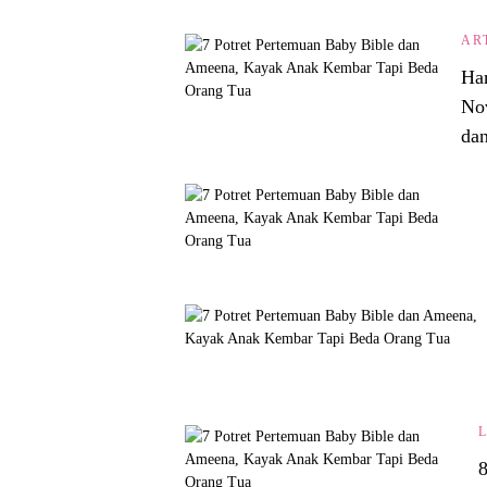
AR
Ham
No
da
8