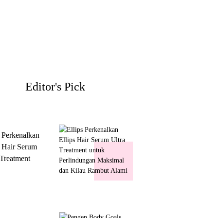
Editor's Pick
s Perkenalkan
s Hair Serum
 Treatment
 Perlindungan
mal dan Kilau
ut Alami