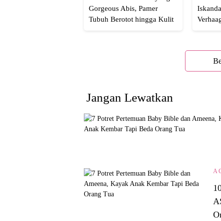
Gorgeous Abis, Pamer
Iskanda
Tubuh Berotot hingga Kulit
Verhaa
yang Glowing Eksotis
Cakep 
Be
Jangan Lewatkan
A
1
A
O