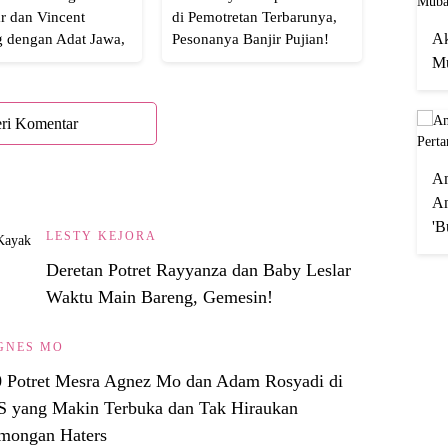
r dan Vincent
di Pemotretan Terbarunya,
Ak
g dengan Adat Jawa,
Pesonanya Banjir Pujian!
Semua!
Mu
ri Komentar
A
An
'B
LESTY KEJORA
Deretan Potret Rayyanza dan Baby Leslar
Waktu Main Bareng, Gemesin!
GNES MO
0 Potret Mesra Agnez Mo dan Adam Rosyadi di
S yang Makin Terbuka dan Tak Hiraukan
mongan Haters