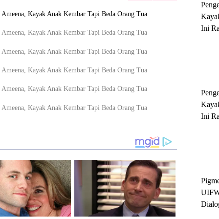
Peng
Kayak
Ini R
'Ratu
Sukse
Peng
Kayak
Ini R
'Ratu
Sukse
Pigme
UIFW
Dialo
Keber