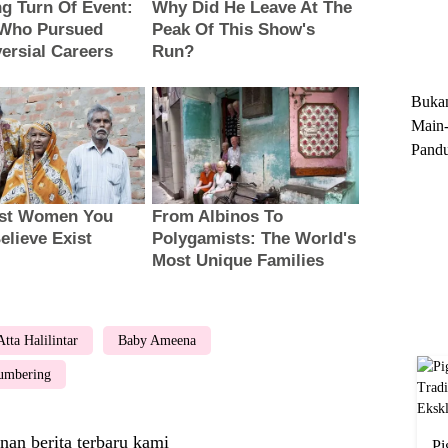
Trun
Ekskl
Buka
Main-
Pandu
Menge
Motor
Cara 
Atta Halilintar
Baby Ameena
umbering
nan berita terbaru kami
Pi