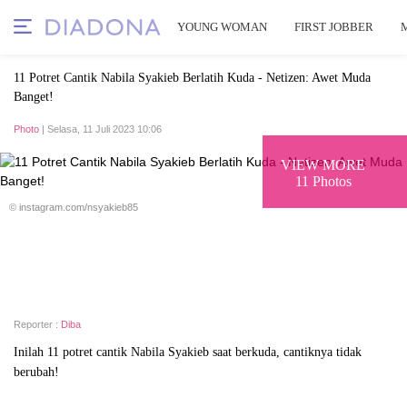
YOUNG WOMAN
FIRST JOBBER
11 Potret Cantik Nabila Syakieb Berlatih Kuda - Netizen: Awet Muda
Banget!
Photo
| Selasa, 11 Juli 2023 10:06
VIEW MORE
11 Photos
© instagram.com/nsyakieb85
Reporter :
Diba
Inilah 11 potret cantik Nabila Syakieb saat berkuda, cantiknya tidak
berubah!