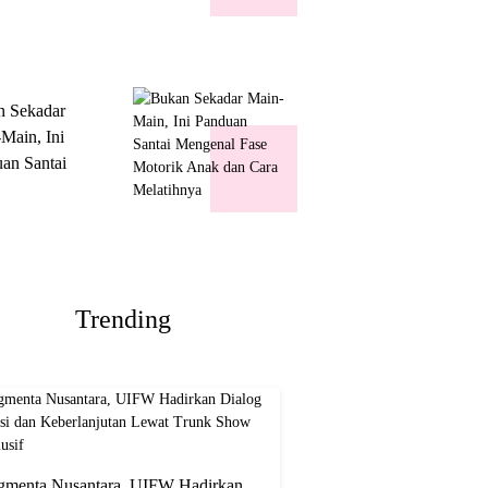
k Show
usif
n Sekadar
Main, Ini
an Santai
nal Fase
ik Anak dan
Melatihnya
Trending
gmenta Nusantara, UIFW Hadirkan