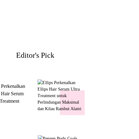
Editor's Pick
s Perkenalkan
s Hair Serum
 Treatment
 Perlindungan
mal dan Kilau
ut Alami