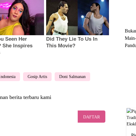
Trun
Ekskl
Buka
Main-
Pandu
Menge
Motor
Cara 
 Indonesia
Gosip Artis
Doni Salmanan
nan berita terbaru kami
DAFTAR
Pi