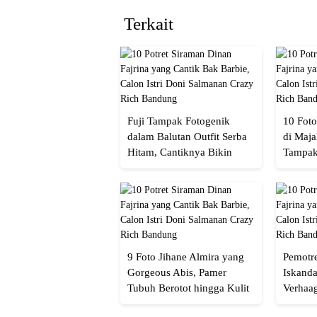
Terkait
Fuji Tampak Fotogenik
10 Foto
dalam Balutan Outfit Serba
di Maja
Hitam, Cantiknya Bikin
Tampak
Netizen Nyebut!
Menaw
9 Foto Jihane Almira yang
Pemotre
Gorgeous Abis, Pamer
Iskanda
Tubuh Berotot hingga Kulit
Verhaa
yang Glowing Eksotis
Cakep 