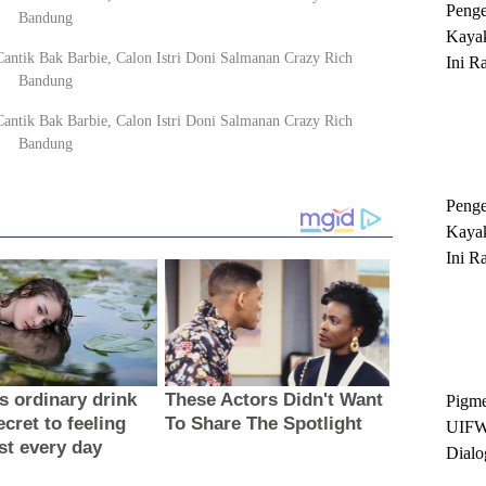
Peng
Kayak
Ini R
'Ratu
Sukse
Peng
Kayak
Ini R
'Ratu
Sukse
Pigme
UIFW
Dialo
Keber