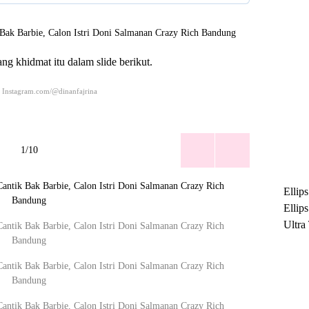
ng khidmat itu dalam slide berikut.
 Instagram.com/@dinanfajrina
1/10
Ellip
Ellip
Ultra
untuk
Maksi
Ramb