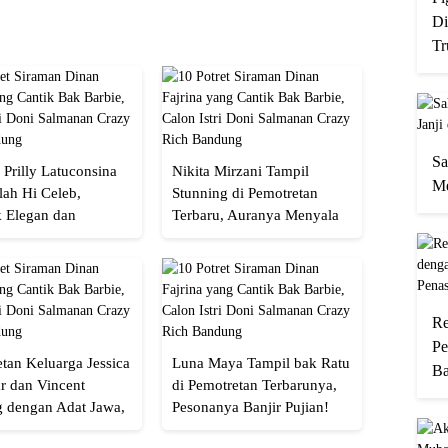
Di
Tr
Sa
 Prilly Latuconsina
Nikita Mirzani Tampil
Me
lah Hi Celeb,
Stunning di Pemotretan
 Elegan dan
Terbaru, Auranya Menyala
an
Banget!
Re
Pe
tan Keluarga Jessica
Luna Maya Tampil bak Ratu
Ba
r dan Vincent
di Pemotretan Terbarunya,
g dengan Adat Jawa,
Pesonanya Banjir Pujian!
Semua!