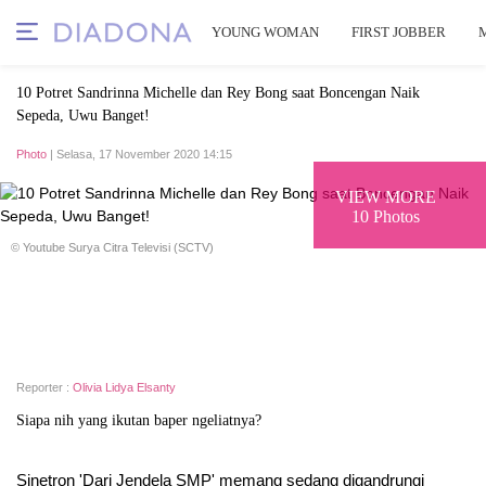
YOUNG WOMAN
FIRST JOBBER
10 Potret Sandrinna Michelle dan Rey Bong saat Boncengan Naik
Sepeda, Uwu Banget!
Photo
| Selasa, 17 November 2020 14:15
VIEW MORE
10 Photos
© Youtube Surya Citra Televisi (SCTV)
Reporter :
Olivia Lidya Elsanty
Siapa nih yang ikutan baper ngeliatnya?
Sinetron 'Dari Jendela SMP' memang sedang digandrungi