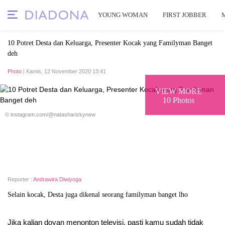
YOUNG WOMAN
FIRST JOBBER
10 Potret Desta dan Keluarga, Presenter Kocak yang Familyman Banget
deh
Photo
| Kamis, 12 November 2020 13:41
VIEW MORE
10 Photos
© instagram.com/@natasharizkynew
Reporter :
Andrawira Diwiyoga
Selain kocak, Desta juga dikenal seorang familyman banget lho
Jika kalian doyan menonton televisi, pasti kamu sudah tidak