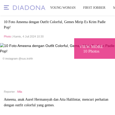
YOUNG WOMAN
FIRST JOBBER
10 Foto Ameena dengan Outfit Colorful, Gemes Mirip Es Krim Padle
Pop!
Photo
| Kamis, 4 Juli 2024 10:30
VIEW MORE
10 Photos
© instagram @sus.irohh
Reporter :
Mila
Ameena, anak Aurel Hermansyah dan Atta Halilintar, mencuri perhatian
dengan outfit colorful yang gemes.