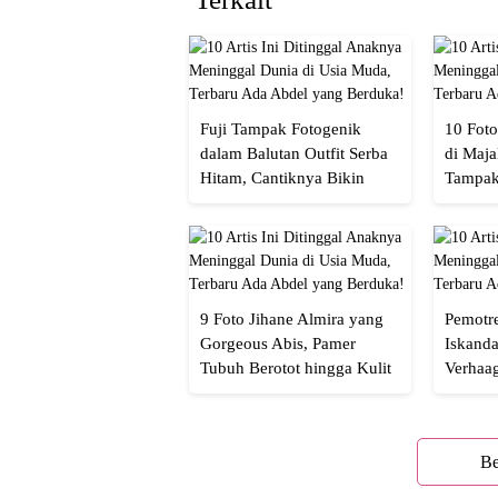
Fuji Tampak Fotogenik
10 Foto
dalam Balutan Outfit Serba
di Maja
Hitam, Cantiknya Bikin
Tampak
Netizen Nyebut!
Menaw
9 Foto Jihane Almira yang
Pemotre
Gorgeous Abis, Pamer
Iskanda
Tubuh Berotot hingga Kulit
Verhaa
yang Glowing Eksotis
Cakep 
Be