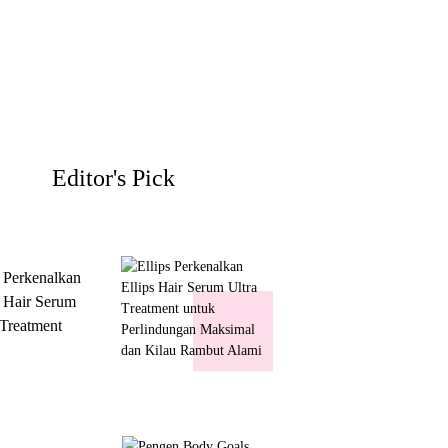
Editor's Pick
s Perkenalkan
s Hair Serum
 Treatment
 Perlindungan
mal dan Kilau
ut Alami