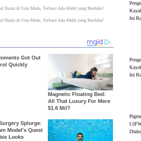
Peng
Kayak
Ini R
'Ratu
Sukse
Peng
Kayak
Ini R
'Ratu
Sukse
Pigme
UIFW
Dialo
Keber