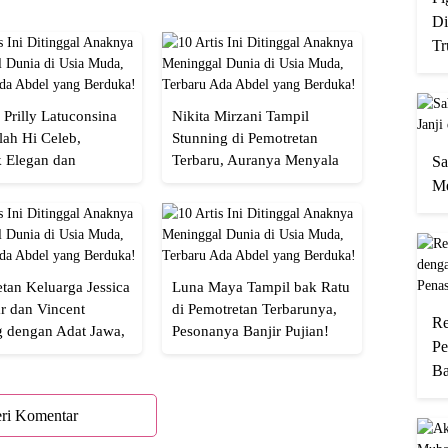
Di
Tr
 Prilly Latuconsina
Nikita Mirzani Tampil
lah Hi Celeb,
Stunning di Pemotretan
 Elegan dan
Terbaru, Auranya Menyala
Sa
an
Banget!
Me
tan Keluarga Jessica
Luna Maya Tampil bak Ratu
r dan Vincent
di Pemotretan Terbarunya,
Re
g dengan Adat Jawa,
Pesonanya Banjir Pujian!
Pe
Semua!
Ba
ri Komentar