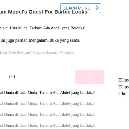
 ini juga pernah mengalami duka yang sama.
rian (@abdelachrian) / Virgiawan Listanto (@iwanfals)
1/11
Ellip
Ellip
Ultra
untuk
Maksi
Ramb