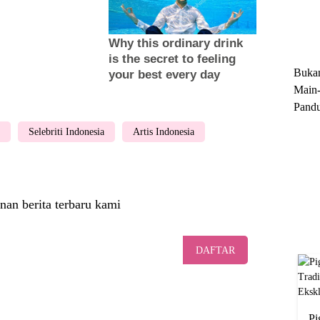
Trun
Ekskl
Buka
Main-
Pandu
Menge
Selebriti Indonesia
Artis Indonesia
Motor
Cara 
nan berita terbaru kami
DAFTAR
Pi