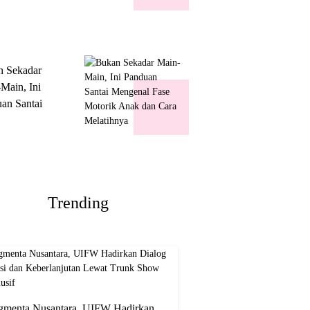
k Show
usif
n Sekadar
Main, Ini
an Santai
nal Fase
ik Anak dan
Melatihnya
Trending
gmenta Nusantara, UIFW Hadirkan