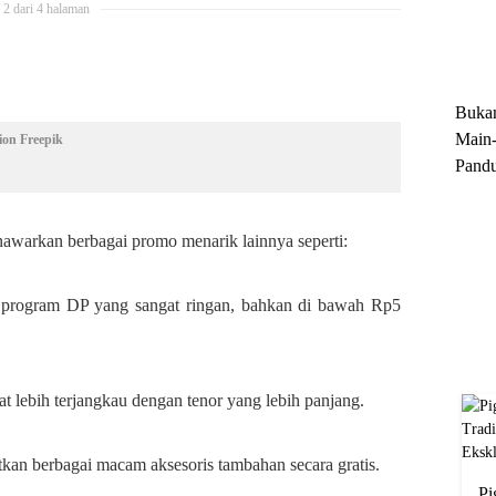
2 dari 4 halaman
Trun
Ekskl
Buka
Main-
ion Freepik
Pandu
Menge
Motor
awarkan berbagai promo menarik lainnya seperti:
Cara 
rogram DP yang sangat ringan, bahkan di bawah Rp5
at lebih terjangkau dengan tenor yang lebih panjang.
kan berbagai macam aksesoris tambahan secara gratis.
Pi