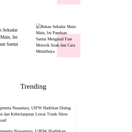
k Show
usif
n Sekadar
Main, Ini
an Santai
nal Fase
ik Anak dan
Melatihnya
Trending
gmenta Nusantara, UIFW Hadirkan