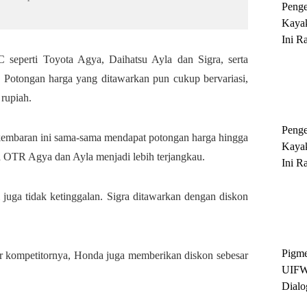
Peng
Kayak
Ini R
'Ratu
eperti Toyota Agya, Daihatsu Ayla dan Sigra, serta
Sukse
. Potongan harga yang ditawarkan pun cukup bervariasi,
 rupiah.
Peng
embaran ini sama-sama mendapat potongan harga hingga
Kayak
ga OTR Agya dan Ayla menjadi lebih terjangkau.
Ini R
'Ratu
Sukse
juga tidak ketinggalan. Sigra ditawarkan dengan diskon
Pigme
r kompetitornya, Honda juga memberikan diskon sebesar
UIFW
Dialo
Keber