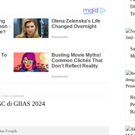
Di
Tr
Sa
Me
3 dari 4 halaman
Re
GC di GIIAS 2024
Pe
Ba
ion Freepik