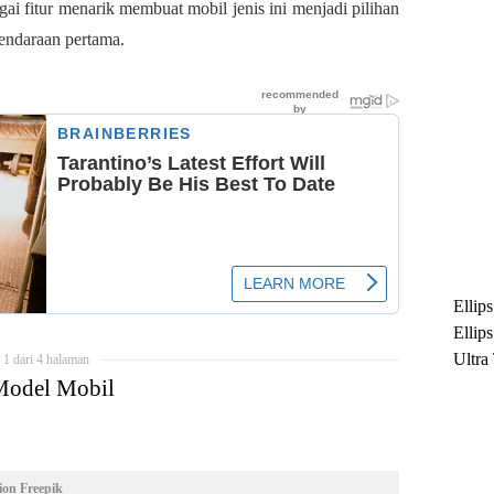
agai fitur menarik membuat mobil jenis ini menjadi pilihan
endaraan pertama.
Ellip
Ellip
Ultra
1 dari 4 halaman
Model Mobil
untuk
Maksi
Ramb
ion Freepik