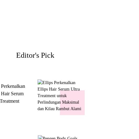
Editor's Pick
s Perkenalkan
s Hair Serum
 Treatment
 Perlindungan
mal dan Kilau
ut Alami