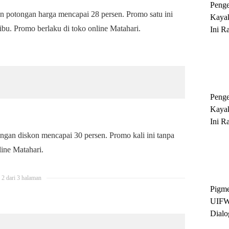
Peng
an potongan harga mencapai 28 persen. Promo satu ini
Kayak
bu. Promo berlaku di toko online Matahari.
Ini R
'Ratu
Sukse
Peng
Kayak
Ini R
'Ratu
gan diskon mencapai 30 persen. Promo kali ini tanpa
Sukse
line Matahari.
2 dari 3 halaman
Pigme
UIFW
Dialo
Keber