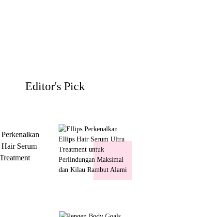
Editor's Pick
s Perkenalkan
s Hair Serum
 Treatment
 Perlindungan
mal dan Kilau
ut Alami