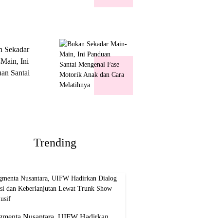
k Show
usif
n Sekadar
Main, Ini
an Santai
nal Fase
ik Anak dan
Melatihnya
Trending
gmenta Nusantara, UIFW Hadirkan