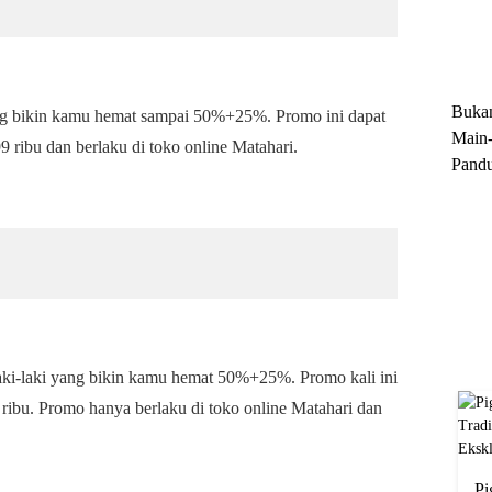
Trun
Ekskl
Buka
ng bikin kamu hemat sampai 50%+25%. Promo ini dapat
Main-
ribu dan berlaku di toko online Matahari.
Pandu
Menge
Motor
Cara 
laki-laki yang bikin kamu hemat 50%+25%. Promo kali ini
ribu. Promo hanya berlaku di toko online Matahari dan
Pi