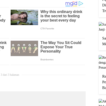
Di
Tr
Sa
Me
3 dari 3 halaman
Re
Pe
Ba