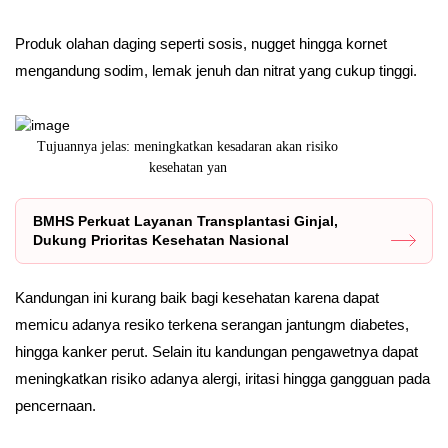
Produk olahan daging seperti sosis, nugget hingga kornet
mengandung sodim, lemak jenuh dan nitrat yang cukup tinggi.
iko
IDEC 2025 akan menjadi panggung bagi para profesional
Yuk, #Lari
dan inovato
BMHS Perkuat Layanan Transplantasi Ginjal,
Dukung Prioritas Kesehatan Nasional
Kandungan ini kurang baik bagi kesehatan karena dapat
memicu adanya resiko terkena serangan jantungm diabetes,
hingga kanker perut. Selain itu kandungan pengawetnya dapat
meningkatkan risiko adanya alergi, iritasi hingga gangguan pada
pencernaan.