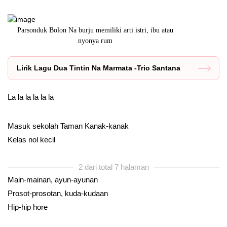
Parsonduk Bolon Na burju memiliki arti istri, ibu atau
Arga artinya 
nyonya rum
Lirik Lagu Dua Tintin Na Marmata -Trio Santana
La la la la la la
Masuk sekolah Taman Kanak-kanak
Kelas nol kecil
2 dari total 7 halaman
Main-mainan, ayun-ayunan
Prosot-prosotan, kuda-kudaan
Hip-hip hore