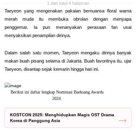
1 dari total 4 halaman
Taeyeon yang mengenakan pakaian bernuansa floral warna
merah muda itu membuka obrolan dengan menyapa
penggemar. Ia pun menanyakan perasaan fan usai
menyaksikan penampilan dirinya.
Dalam salah satu momen, Taeyeon mengaku dirinya banyak
makan buah pisang selama di Jakarta. Buah favoritnya itu, ujar
Taeyeon, disantap sejak kemarin hingga hari ini.
i
Berikut ini daftar lengkap Nominasi Baeksang Awards
Drama Korea 
2024.
KOSTCON 2025: Menghidupkan Magis OST Drama
Korea di Panggung Asia