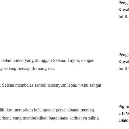
Peng
Kayak
Ini R
'Ratu
Sukse
Peng
t dalam video yang diunggah Selena. Taylor, dengan
Kayak
Ini R
 sedang bersiap di ruang rias.
'Ratu
Sukse
m. Selena membalas sambil tersenyum lebar, “Aku sangat
Pigme
lik ikut merasakan kehangatan persahabatan mereka.
UIFW
ederhana yang membuktikan bagaimana keduanya saling
Dialo
Keber