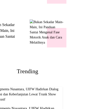
k Show
usif
n Sekadar
Main, Ini
an Santai
nal Fase
ik Anak dan
Melatihnya
Trending
gmenta Nusantara, UIFW Hadirkan