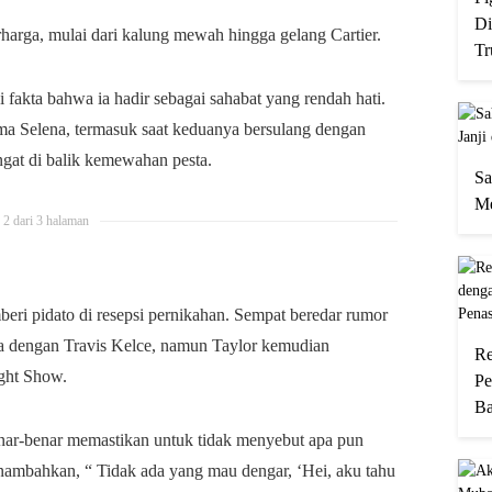
Di
harga, mulai dari kalung mewah hingga gelang Cartier.
Tr
 fakta bahwa ia hadir sebagai sahabat yang rendah hati.
rsama Selena, termasuk saat keduanya bersulang dengan
ngat di balik kemewahan pesta.
Sa
Me
2 dari 3 halaman
eri pidato di resepsi pernikahan. Sempat beredar rumor
a dengan Travis Kelce, namun Taylor kemudian
Re
ight Show.
Pe
Ba
nar-benar memastikan untuk tidak menyebut apa pun
enambahkan, “ Tidak ada yang mau dengar, ‘Hei, aku tahu