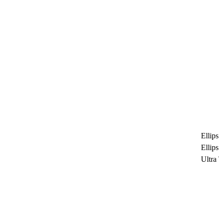
Ellip
Ellip
Ultra
untuk
Maksi
Ramb