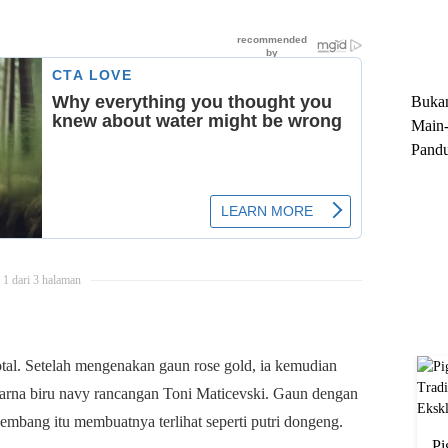
Trun
Ekskl
Buka
Main-
Pandu
Menge
Motor
Cara 
1 dari 3 halaman
tal. Setelah mengenakan gaun rose gold, ia kemudian
warna biru navy rancangan Toni Maticevski. Gaun dengan
mbang itu membuatnya terlihat seperti putri dongeng.
Pi