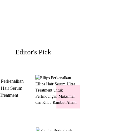
Editor's Pick
s Perkenalkan
s Hair Serum
 Treatment
 Perlindungan
mal dan Kilau
ut Alami