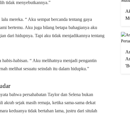
milih tidak menyebutkannya.”
Ak
Mu
 lalu mereka. “ Aku sempat bercanda tentang gaya
kami bertemu. Aku juga bilang betapa bahagianya aku
gian dari hidupnya. Tapi aku tidak menjadikannya tentang
A
An
a habis-habisan. “ Aku melihatnya menjadi pengantin
'B
rnah melihat sesuatu seindah itu dalam hidupku.”
udar
nyata bahwa persahabatan Taylor dan Selena bukan
i akrab sejak masih remaja, ketika sama-sama dekat
ra keduanya tidak bertahan lama, justru dari situlah