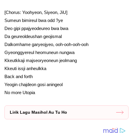
[Chorus: Yoohyeon, Siyeon, JiU]
Sumeun bimireul bwa odd ?ye
Deo gipi ppajyeodeureo bwa bwa
Da geureoldeushan geojismal
Dalkomhame garyeojyeo, ooh-ooh-ooh-ooh
Gyeonggyereul heomuneun nungwa
Kkeutkkaji majseoryeoneun jeolmang
Kkeuti issji anheulkka
Back and forth
Yeogin chajdeon gosi aningeol
No more Utopia
Lirik Lagu Masihol Au Tu Ho