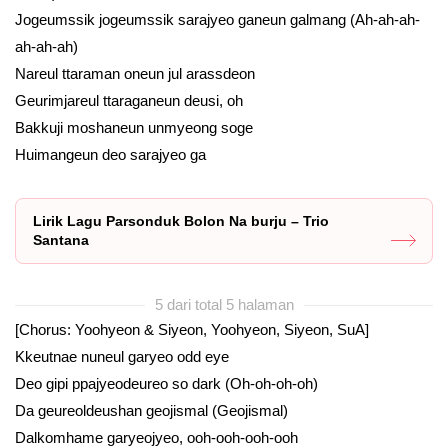
Jogeumssik jogeumssik sarajyeo ganeun galmang (Ah-ah-ah-
ah-ah-ah)
Nareul ttaraman oneun jul arassdeon
Geurimjareul ttaraganeun deusi, oh
Bakkuji moshaneun unmyeong soge
Huimangeun deo sarajyeo ga
Lirik Lagu Parsonduk Bolon Na burju – Trio
Santana
5 dari total 5 halaman
[Chorus: Yoohyeon & Siyeon, Yoohyeon, Siyeon, SuA]
Kkeutnae nuneul garyeo odd eye
Deo gipi ppajyeodeureo so dark (Oh-oh-oh-oh)
Da geureoldeushan geojismal (Geojismal)
Dalkomhame garyeojyeo, ooh-ooh-ooh-ooh