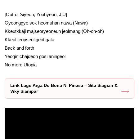
[Outro: Siyeon, Yoohyeon, JiU]
Gyeonggye sok heomuhan nawa (Nawa)
Kkeutkkaji majseoryeoneun jeolmang (Oh-oh-oh)
Kkeuti eopseul geot gata
Back and forth
Yeogin chajdeon gosi aningeol
No more Utopia
Lirik Lagu Arga Do Bona Ni Pinasa – Sita Siagian &
Viky Sianipar