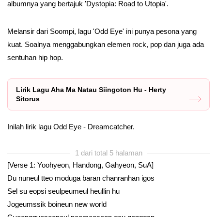
albumnya yang bertajuk 'Dystopia: Road to Utopia'.
Melansir dari Soompi, lagu 'Odd Eye' ini punya pesona yang
kuat. Soalnya menggabungkan elemen rock, pop dan juga ada
sentuhan hip hop.
Lirik Lagu Aha Ma Natau Siingoton Hu - Herty
Sitorus
Inilah lirik lagu Odd Eye - Dreamcatcher.
1 dari total 5 halaman
[Verse 1: Yoohyeon, Handong, Gahyeon, SuA]
Du nuneul tteo moduga baran chanranhan igos
Sel su eopsi seulpeumeul heullin hu
Jogeumssik boineun new world