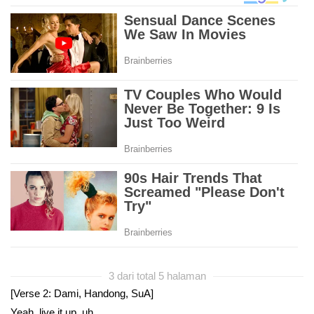
3 dari total 5 halaman
[Verse 2: Dami, Handong, SuA]
Yeah, live it up, uh