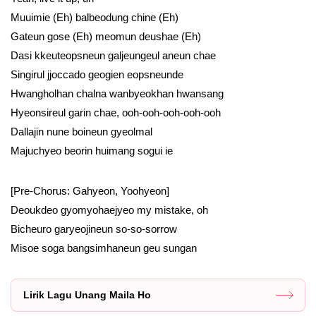
Muuimie (Eh) balbeodung chine (Eh)
Gateun gose (Eh) meomun deushae (Eh)
Dasi kkeuteopsneun galjeungeul aneun chae
Singirul jjoccado geogien eopsneunde
Hwangholhan chalna wanbyeokhan hwansang
Hyeonsireul garin chae, ooh-ooh-ooh-ooh-ooh
Dallajin nune boineun gyeolmal
Majuchyeo beorin huimang sogui ie
[Pre-Chorus: Gahyeon, Yoohyeon]
Deoukdeo gyomyohaejyeo my mistake, oh
Bicheuro garyeojineun so-so-sorrow
Misoe soga bangsimhaneun geu sungan
Lirik Lagu Unang Maila Ho