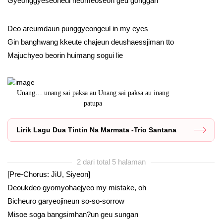
Gyeonggyeseoneul neomeoseon geu gonggan
Deo areumdaun punggyeongeul in my eyes
Gin banghwang kkeute chajeun deushaessjiman tto
Majuchyeo beorin huimang sogui lie
Unang… unang sai paksa au Unang sai paksa au inang
Parsonduk Bo
patupa
Lirik Lagu Dua Tintin Na Marmata -Trio Santana
2 dari total 5 halaman
[Pre-Chorus: JiU, Siyeon]
Deoukdeo gyomyohaejyeo my mistake, oh
Bicheuro garyeojineun so-so-sorrow
Misoe soga bangsimhan?un geu sungan