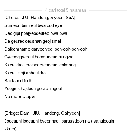
4 dari total 5 halaman
[Chorus: JiU, Handong, Siyeon, SuA]
Sumeun bimireul bwa odd eye
Deo gipi ppajyeodeureo bwa bwa
Da geureoldeushan geojismal
Dalkomhame garyeojyeo, ooh-ooh-ooh-ooh
Gyeonggyereul heomuneun nungwa
Kkeutkkaji majseoryeoneun jeolmang
Kkeuti issji anheulkka
Back and forth
Yeogin chajdeon gosi aningeol
No more Utopia
[Bridge: Dami, JiU, Handong, Gahyeon]
Jogeuphi jogeuphi byeonhagil barassdeon na (Isangjeogin
kkum)