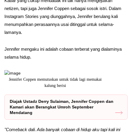
Kabar yang cukup mendadak ini tak hanya mengejutkan
netizen, tapi juga Jennifer Coppen sebagai sosok istri. Dalam
Instagram Stories yang diunggahnya, Jennifer berulang kali
menumpahkan perasaannya usai ditinggal untuk selama-
lamanya.
Jennifer mengaku ini adalah cobaan terberat yang dialaminya
selama hidup.
e
Jennifer Coppen memutuskan untuk tidak lagi memakai
Ucapan ulan
kalung berisi
Diajak Ustadz Derry Sulaiman, Jennifer Coppen dan
Kamari akan Berangkat Umroh September
Mendatang
"Comeback dali. Ada banyak cobaan di hidup aku tapi kali ini