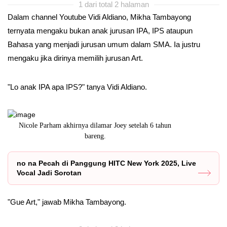
1 dari total 2 halaman
Dalam channel Youtube Vidi Aldiano, Mikha Tambayong
ternyata mengaku bukan anak jurusan IPA, IPS ataupun
Bahasa yang menjadi jurusan umum dalam SMA. Ia justru
mengaku jika dirinya memilih jurusan Art.
"Lo anak IPA apa IPS?" tanya Vidi Aldiano.
6 tahun
no na sukses bikin panggung HITC New York 2025 pecah
OOTD 
dengan vokal
no na Pecah di Panggung HITC New York 2025, Live
Vocal Jadi Sorotan
"Gue Art," jawab Mikha Tambayong.