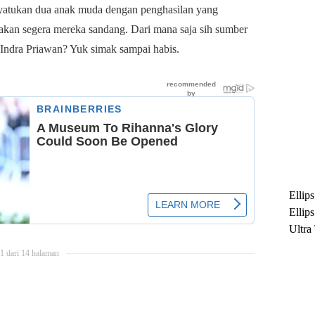
yatukan dua anak muda dengan penghasilan yang
 akan segera mereka sandang. Dari mana saja sih sumber
 Indra Priawan? Yuk simak sampai habis.
Ellip
Ellip
Ultra
untuk
1 dari 14 halaman
Maksi
Ramb