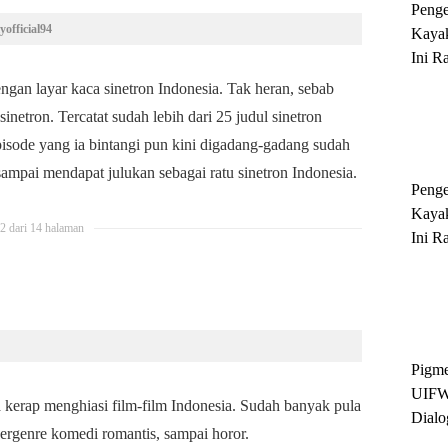
Peng
yofficial94
Kayak
Ini R
'Ratu
engan layar kaca sinetron Indonesia. Tak heran, sebab
Sukse
 sinetron. Tercatat sudah lebih dari 25 judul sinetron
pisode yang ia bintangi pun kini digadang-gadang sudah
sampai mendapat julukan sebagai ratu sinetron Indonesia.
Peng
Kayak
2 dari 14 halaman
Ini R
'Ratu
Sukse
Pigme
UIFW
a kerap menghiasi film-film Indonesia. Sudah banyak pula
Dialo
 bergenre komedi romantis, sampai horor.
Keber