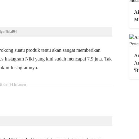
Ak
Mu
yofficial94
nyokong suatu produk tentu akan sangat memberikan
A
es Instagram Niki yang kini sudah mencapai 7.9 juta. Tak
An
 akun Instagramnya.
'B
6 dari 14 halaman