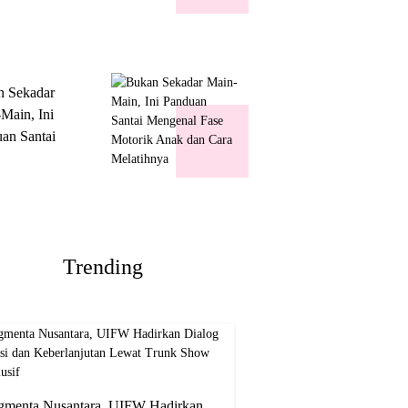
k Show
usif
n Sekadar
Main, Ini
an Santai
nal Fase
ik Anak dan
Melatihnya
Trending
gmenta Nusantara, UIFW Hadirkan