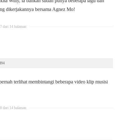
Nikita Willy, ia bahkan sudah punya beberapa lagu dan
yang dikerjakannya bersama Agnez Mo!
7 dari 14 halaman
al94
 pernah terlihat membintangi beberapa video klip musisi
8 dari 14 halaman