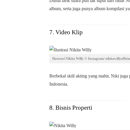
Dunia tarik suara pun tak luput dari radar 
album, serta juga punya album kompilasi 
7. Video Klip
Ilustrasi Nikita Willy © Instagram/ nikitawillyoffici
Berbekal skill akting yang mahir, Niki juga
Indonesia.
8. Bisnis Properti