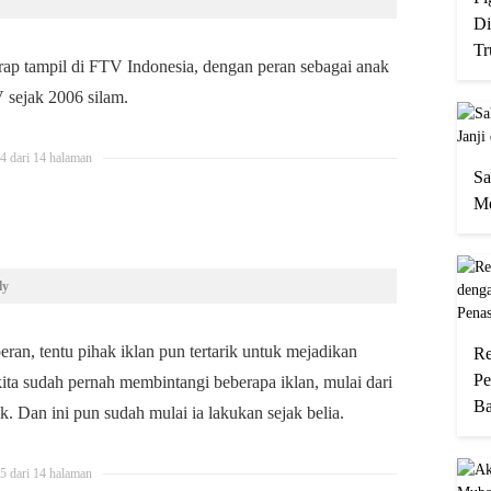
Di
Tr
rap tampil di FTV Indonesia, dengan peran sebagai anak
V sejak 2006 silam.
4 dari 14 halaman
Sa
Me
ly
ran, tentu pihak iklan pun tertarik untuk mejadikan
Re
Pe
kita sudah pernah membintangi beberapa iklan, mulai dari
Ba
 Dan ini pun sudah mulai ia lakukan sejak belia.
5 dari 14 halaman