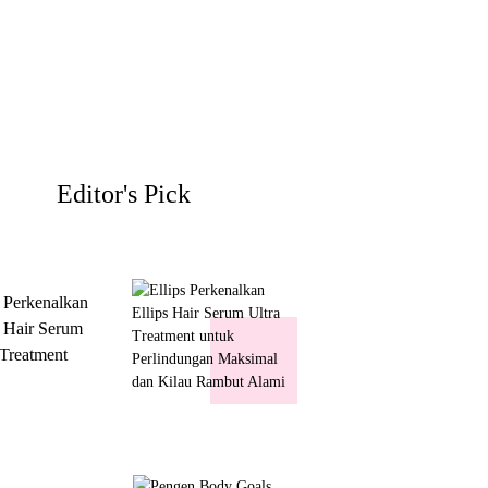
Editor's Pick
s Perkenalkan
s Hair Serum
 Treatment
 Perlindungan
mal dan Kilau
ut Alami