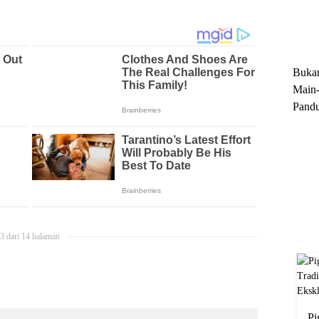
Trun
Ekskl
Buka
Main-
Pandu
Menge
Motor
Cara 
3 dari 14 halaman
Pi