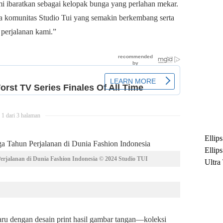
mi ibaratkan sebagai kelopak bunga yang perlahan mekar.
ma komunitas Studio Tui yang semakin berkembang serta
 perjalanan kami.”
1 dari 3 halaman
Ellip
Ellip
Perjalanan di Dunia Fashion Indonesia © 2024 Studio TUI
Ultra
untuk
Maksi
Ramb
aru dengan desain print hasil gambar tangan—koleksi