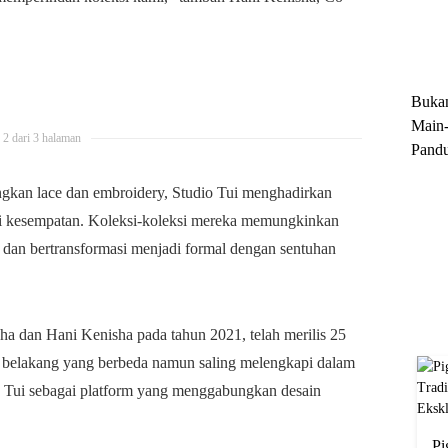
Trun
Ekskl
Buka
Main-
2 dari 3 halaman
Pandu
Menge
kan lace dan embroidery, Studio Tui menghadirkan
Motor
ai kesempatan. Koleksi-koleksi mereka memungkinkan
Cara 
i dan bertransformasi menjadi formal dengan sentuhan
cha dan Hani Kenisha pada tahun 2021, telah merilis 25
r belakang yang berbeda namun saling melengkapi dalam
o Tui sebagai platform yang menggabungkan desain
Pi