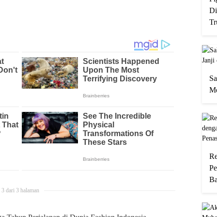
Di
Tr
Sa
Me
Re
Pe
Ba
3 dari 3 halaman