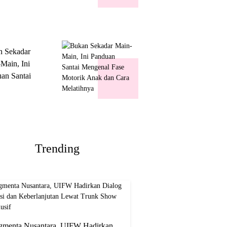
k Show
usif
n Sekadar
Main, Ini
an Santai
nal Fase
ik Anak dan
Melatihnya
Trending
gmenta Nusantara, UIFW Hadirkan