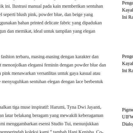
Peng
k ini. Ilustrasi manual pada kain memberikan sentuhan
Kayak
el seperti blush pink, powder blue, dan beige yang
Ini R
ggunakan bahan printed delicate fabric yang dipadukan
'Ratu
un dan memikat, ideal untuk tampilan yang elegan
Sukse
Peng
 fashion terbaru, masing-masing dengan karakter dan
Kayak
st menonjolkan elegansi feminin dengan powder blue dan
Ini R
sh pink menawarkan versatilitas untuk gaya kasual atau
'Ratu
ge menyuguhkan sentuhan elegan dengan lace berbentuk
Sukse
alkan tiga muse inspiratif: Harumi, Tyna Dwi Jayanti,
Pigme
gan latar belakang beragam yang mewakili keberagaman
UIFW
kami menggambarkan esensi Studio Tui, menunjukkan
Dialo
Keber
mperindah koleksi kami,” tambah Hani Kenisha, Co-