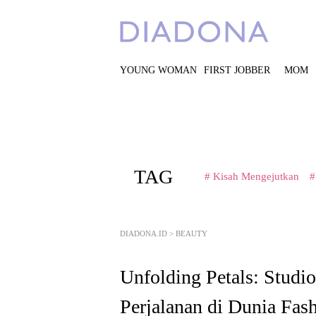
YOUNG WOMAN
FIRST JOBBER
MOM
TAG
# Kisah Mengejutkan
#
DIADONA.ID
>
BEAUTY
Unfolding Petals: Studi
Perjalanan di Dunia Fas