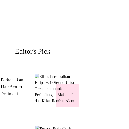
Editor's Pick
s Perkenalkan
s Hair Serum
 Treatment
 Perlindungan
mal dan Kilau
ut Alami