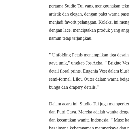
pertama Studio Tui yang menggunakan tekni
artistik dan elegan, dengan palet warna past
menjadi favorit pelanggan. Koleksi ini men
dengan lace, menciptakan produk yang angg
namun tetap terjangkau.
" Unfolding Petals menampilkan tiga desain
gaya unik," ungkap Jos Acha. “ Brigitte Ve
detail floral prints. Eugenia Vest dalam blu
semi-formal. Lilou Outer dalam warna bei
bunga dan drapery details.”
Dalam acara ini, Studio Tui juga memperken
dan Putri Caya. Mereka adalah wanita den
dan kecantikan wanita Indonesia. “ Muse 
bagaimana keberagaman memperkaya dan me