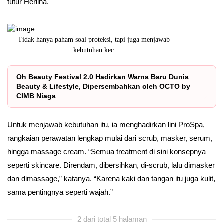
tutur Herlina.
Tidak hanya paham soal proteksi, tapi juga menjawab
MDR Eropa: 
kebutuhan kec
Oh Beauty Festival 2.0 Hadirkan Warna Baru Dunia
Beauty & Lifestyle, Dipersembahkan oleh OCTO by
CIMB Niaga
Untuk menjawab kebutuhan itu, ia menghadirkan lini ProSpa,
rangkaian perawatan lengkap mulai dari scrub, masker, serum,
hingga massage cream. “Semua treatment di sini konsepnya
seperti skincare. Direndam, dibersihkan, di-scrub, lalu dimasker
dan dimassage,” katanya. “Karena kaki dan tangan itu juga kulit,
sama pentingnya seperti wajah.”
2 dari total 5 halaman