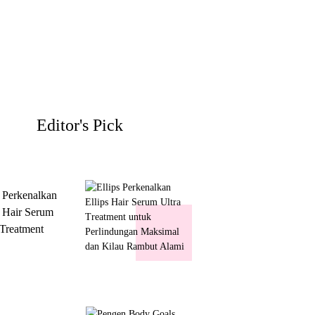
Editor's Pick
s Perkenalkan
s Hair Serum
 Treatment
 Perlindungan
mal dan Kilau
ut Alami