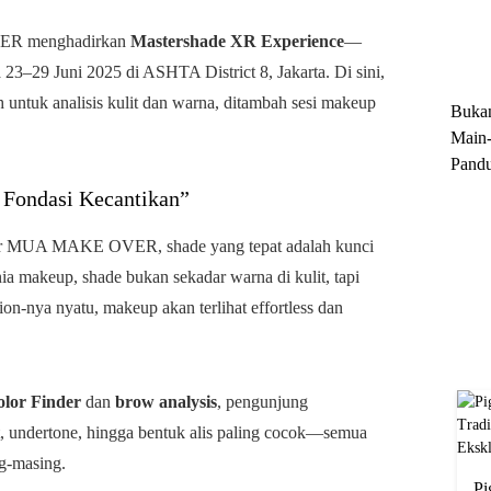
Trun
VER menghadirkan
Mastershade XR Experience
—
Ekskl
 23–29 Juni 2025 di ASHTA District 8, Jakarta. Di sini,
untuk analisis kulit dan warna, ditambah sesi makeup
Buka
Main-
Pandu
Menge
 Fondasi Kecantikan”
Motor
Cara 
tor MUA MAKE OVER, shade yang tepat adalah kunci
ia makeup, shade bukan sekadar warna di kulit, tapi
on-nya nyatu, makeup akan terlihat effortless dan
lor Finder
dan
brow analysis
, pengunjung
t, undertone, hingga bentuk alis paling cocok—semua
ng-masing.
Pi