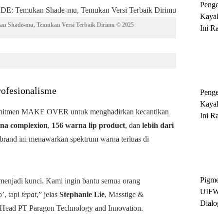
Peng
Kayak
hade-mu, Temukan Versi Terbaik Dirimu © 2025
Ini R
'Ratu
Sukse
rofesionalisme
Peng
Kayak
itmen MAKE OVER untuk menghadirkan kecantikan
Ini R
rna complexion
,
156 warna lip product
, dan
lebih dari
'Ratu
Sukse
 brand ini menawarkan spektrum warna terluas di
Pigme
 menjadi kunci. Kami ingin bantu semua orang
UIFW
’, tapi
tepat
,” jelas
Stephanie Lie
, Masstige &
Dialo
Head PT Paragon Technology and Innovation.
Keber