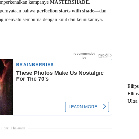
 memperkenalkan kampanye
MASTERSHADE
.
i pernyataan bahwa
perfection starts with shade
—dan
ng menyatu sempurna dengan kulit dan keunikannya.
Ellip
Ellip
Ultra
untuk
Maksi
Ramb
1 dari 1 halaman