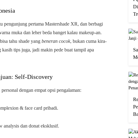
Di
onesia
Tr
tu pengunjung pertama Mastershade XR, dan berbagi
warna muka dan leher beda banget kalau makeup-an.
 bisa tahu shade yang
beneran cocok
, bukan cuma kira-
Sa
kasih tips juga, jadi makin pede buat tampil apa
Me
juan: Self-Discovery
 personal dengan empat opsi pengalaman:
Re
Pe
omplexion & face card pribadi.
Ba
analysis dan donat eksklusif.