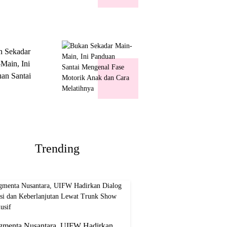
k Show
usif
n Sekadar
Main, Ini
an Santai
nal Fase
ik Anak dan
Melatihnya
Trending
gmenta Nusantara, UIFW Hadirkan